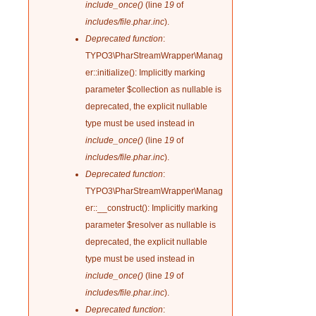
include_once()
(line
19
of
l
includes/file.phar.inc
).
Deprecated function
:
e
TYPO3\PharStreamWrapper\Manag
er::initialize(): Implicitly marking
r
parameter $collection as nullable is
m
deprecated, the explicit nullable
type must be used instead in
e
include_once()
(line
19
of
includes/file.phar.inc
).
l
Deprecated function
:
TYPO3\PharStreamWrapper\Manag
d
er::__construct(): Implicitly marking
u
parameter $resolver as nullable is
deprecated, the explicit nullable
n
type must be used instead in
include_once()
(line
19
of
g
includes/file.phar.inc
).
Deprecated function
: