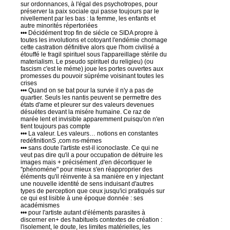
sur ordonnances, à l'égal des psychotropes, pour
préserver la paix sociale qui passe toujours par le
nivellement par les bas : la femme, les enfants et
autre minorités répertoriées
••• Décidément trop fin de siécle ce SIDA propre à
toutes les involutions et cotoyant l'endémie chomage
cette castration définitive alors que l'hom civilisé a
étouffé le fragil spirituel sous l'appareillage stérile du
materialism. Le pseudo spirituel du religieu) (ou
fascism c'est le méme) joue les portes ouvertes aux
promesses du pouvoir sùpréme voisinant toutes les
crises
••• Quand on se bat pour la survie il n'y a pas de
quartier. Seuls les nantis peuvent se permettre des
états d'ame et pleurer sur des valeurs devenues
désuétes devant la misére humaine. Ce raz de
marée lent et invisible apparemment puisqu'on n'en
tient toujours pas compte
••• La valeur. Les valeurs… notions en constantes
redéfinitionS ,com ns-mémes
••• sans doute l'artiste est-il iconoclaste. Ce qui ne
veut pas dire qu'il a pour occupation de détruire les
images mais + précisément ,d'en décortiquer le
''phénoméne" pour mieux s'en réapproprier des
éléments qu'il réinvente à sa manière en y injectant
une nouvelle identité de sens induisant d'autres
types de perception que ceux jusqu'ici pratiqués sur
ce qui est lisible à une époque donnée : ses
académismes
••• pour l'artiste autant d'éléments parasites à
discerner en+ des habituels contextes de création :
l'isolement, le doute, les limites matérielles, les