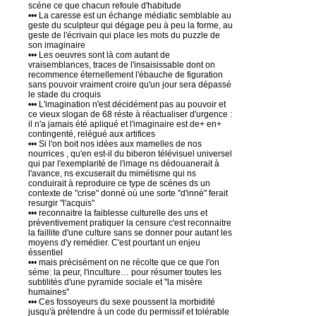
scéne ce que chacun refoule d'habitude
••• La caresse est un échange médiatic semblable au
geste du sculpteur qui dégage peu à peu la forme, au
geste de l'écrivain qui place les mots du puzzle de
son imaginaire
••• Les oeuvres sont là com autant de
vraisemblances, traces de l'insaisissable dont on
recommence éternellement l'ébauche de figuration
sans pouvoir vraiment croire qu'un jour sera dépassé
le stade du croquis
••• L'imagination n'est décidément pas au pouvoir et
ce vieux slogan de 68 réste à réactualiser d'urgence :
il n'a jamais été apliqué et l'imaginaire est de+ en+
contingenté, relégué aux artifices
••• Si l'on boit nos idées aux mamelles de nos
nourrices , qu'en est-il du biberon télévisuel universel
qui par l'exemplarité de l'image ns dédouanerait à
l'avance, ns excuserait du mimétisme qui ns
conduirait à reproduire ce type de scénes ds un
contexte de "crise" donné où une sorte ''d'inné" ferait
resurgir "l'acquis"
••• reconnaitre la faiblesse culturelle des uns et
préventivement pratiquer la censure c'est reconnaitre
la faillite d'une culture sans se donner pour autant les
moyens d'y remédier. C'est pourtant un enjeu
éssentiel
••• mais précisément on ne récolte que ce que l'on
séme: la peur, l'inculture… pour résumer toutes les
subtilités d'une pyramide sociale et "la misère
humaines"
••• Ces fossoyeurs du sexe poussent la morbidité
jusqu'à prétendre à un code du permissif et tolérable