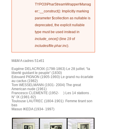
TYPO3\PharStreamWrapper\Manag
er::__construct(): Implicitly marking
parameter $collection as nullable is
deprecated, the explicit nullable
type must be used instead in
include_once()
(line
19
of
includes/file.phar.inc
).
M&M A cadres 51x61
Eugéne DELACROIX (1798-1863) Le 28 juillet. “la
liberté guidant le peuple“ (1830)
Edouard PIGNON (1905-1993) Le grand nu écarlate
au cactus (1982)
Tom WESSELMANN (1931- 2004) The great
American nude (1961)
Francesco CLEMENTE (1952- ) Les 14 stations .
N° IX (1981-82)
Toulouse LAUTREC (1804-1901) Femme tirant son
bas
Masuo IKEDA (1934- 1997)