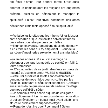
qlq états d'ames, leur donner forme. C'est aussi
aborder un domaine dont les religions ont longtemps
prétendu qu'elles en détenaient le monopol: la
spiritualité. En fait leur trivial commerce des ames
béotiennes était, reste opposé à toute spiritualité…
••• Voila belles lurettes que les miroirs (et les Muses)
sont encadrés et que les réalités doivent entrer ds
des cadres pour etre percues com telles.
••• l'humanité ayant surement une déstinée de martyr
à en croire les cons qui s'y emploient… Peur de la
sanction d'imagineries sexuellement transmissibles?
…
•••la fin des années 80 a eu cet avantage de
démontrer que tous les modèls de société ont failli à
leurs promesses.
••• C'est au milieu de ce jardin d'enfants en quète de
maturité qu'est né le projet MUSES & MUSEES
••• effleurer aussi les discrétes zones d'ombres et
pénombres de notre libide court-circuitée par les
éclats du clinquant et séduisant superficiel. Constater
aussi sans doute que notre soif de séduire n'a d'égal
que notre soif d'étre séduit
••• Je semblais avoir écarté qlq uns de ces garde-
fous obligemment fournis au cours de mon éducation
et qui se révellaient un balast inutil ayant affaibli une
structure qu'ils étaient supposés étayer
••• Regarder c'est lire quoi ? comment ? Selon