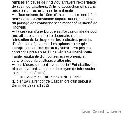
remises en cause de l'individu à travers l'expérience
de ses médiatisations. Difficile accouchements sans
prise en charge ni congé de maternité
••• L'humanisme du 19ém d'un colonialism enrobé de
belles lettres a consommé aujourd'hui la jolie fable
du partage des connaissances menant à la liberté de
l'individu
••• la création d'une Europe est l'occasion idéale pour
une attitude commune de dépénalisation et
réinsertion de la drogue ds les ordinaires produits
d'aliénation déja admis. Les opiums du peuple.
Puisqu'il en faut tant qu'on n'y substituera pas les
conditions préalables à une véritable liberté, cette
fragile résultante d'un consensus économic et
culturel.. équilibré. Utopie à atteindre
••• Les Muses sonnent à votre porte ! Entrebaillez la,
elles trouveront sans doute le moyen de faire sauter
la chaine de sécurité
© CASPAR DIDIER BAYDRICH 1993
(Didier BAY a rencontré Caspar lors d'un séjour à
Berlin de 1979 à 1982)
Login
|
Contact
|
Empreinte