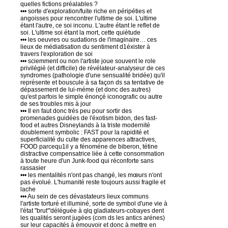
quelles fictions préalables ?
••• sorte d'exploration/fuite riche en péripéties et
angoisses pour rencontrer l'ultime de soi. L'ultime
étant l'autre, ce soi inconu. L'autre étant le reflet de
soi. L'ultime soi étant la mort, cette quiètude
••• les oeuvres ou sudations de l'imaginaire… ces
lieux de médiatisation du sentiment d1éxister à
travers l'exploration de soi
••• sciemment ou non l'artiste joue souvent le role
privilégié (et difficile) de révélateur-analyseur de ces
syndromes (pathologie d'une sensualité bridée) qu'il
représente et bouscule à sa façon ds sa tentative de
dépassement de lui-méme (et donc des autres)
qu'est parfois le simple énonçé iconografic ou autre
de ses troubles mis à jour
••• Il en faut donc trés peu pour sortir des
promenades guidées de l'éxotism bidon, des fast-
food et autres Disneylands à la triste modernité
doublement symbolic : FAST pour la rapidité et
superficialité du culte des apparences attractives,
FOOD parcequ1il y a fénoméne de biberon, tétine
distractive compensatrice liée à cette consommation
à toute heure d'un Junk-food qui réconforte sans
rassasier
••• les mentalités n'ont pas changé, les mœurs n'ont
pas évolué. L'humanité reste toujours aussi fragile et
lache
••• Au sein de ces dévastateurs lieux communs
l'artiste torturé et illuminé, sorte de symbol d'une vie à
l'état "brut"'déléguée à qlq gladiateurs-cobayes dent
les qualités seront jugées (com ds les antics arénes)
sur leur capacités à émouvoir et donc à mettre en