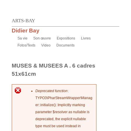
Jump to navigation
ARTS-BAY
Didier Bay
Sa vie
Son œuvre
Expositions
Livres
Fotos/Texts
Video
Documents
MUSES & MUSEES A . 6 cadres
51x61cm
Deprecated function
:
TYPO3\PharStreamWrapper\Manag
F
er::initialize(): Implicitly marking
e
parameter $resolver as nullable is
deprecated, the explicit nullable
h
type must be used instead in